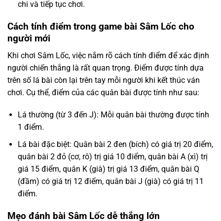
chi và tiếp tục chơi.
Cách tính điểm trong game bài Sâm Lốc cho
người mới
Khi chơi Sâm Lốc, việc nắm rõ cách tính điểm để xác định
người chiến thắng là rất quan trọng. Điểm được tính dựa
trên số lá bài còn lại trên tay mỗi người khi kết thúc ván
chơi. Cụ thể, điểm của các quân bài được tính như sau:
Lá thường (từ 3 đến J): Mỗi quân bài thường được tính
1 điểm.
Lá bài đặc biệt: Quân bài 2 đen (bích) có giá trị 20 điểm,
quân bài 2 đỏ (cơ, rô) trị giá 10 điểm, quân bài A (xì) trị
giá 15 điểm, quân K (già) trị giá 13 điểm, quân bài Q
(đầm) có giá trị 12 điểm, quân bài J (già) có giá trị 11
điểm.
Mẹo đánh bài Sâm Lốc dễ thắng lớn