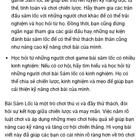
game Sâm lốc sẽ giúp bet thủ rèn luyện kỹ năng đọc tư
thế, tính toán và chơi chiến lược. Hãy tham gia các trận
đấu sâm lốc với những người chơi khác để có thể trải
nghiệm và học hỏi từ họ. Đồng thời, bạn cũng đừng
ngần ngại tham gia các giải đấu hay những sự kiện
đánh bài sâm lốc để có thể thử thách bản thân cũng
như nâng cao kỹ năng chơi bài của mình.
Học hỏi từ những người chơi game bài sâm lốc có nhiều
kinh nghiệm: Nếu có cơ hội, hãy tìm hiểu và học hỏi từ
những người chơi bài Sâm lốc có kinh nghiệm. Họ có
thể chia sẻ chiến lược, kinh nghiệm và mẹo để giúp bạn
cải thiện kỹ năng chơi bài của mình.
Bài Sâm Lốc là một trò chơi thú vị và đầy thử thách, đòi
hỏi sự kết hợp giữa chiến lược và may mắn. Việc nắm rõ
luật chơi và áp dụng những mẹo chơi hiệu quả sẽ giúp bạn
nâng cao kỹ năng và tăng cơ hội chiến thắng. Hi vọng bài
viết này đã giúp các bạn có cái nhìn rõ ràng hơn về trò chơi