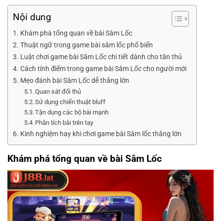
Nội dung
Khám phá tổng quan về bài Sâm Lốc
Thuật ngữ trong game bài sâm lốc phổ biến
Luật chơi game bài Sâm Lốc chi tiết dành cho tân thủ
Cách tính điểm trong game bài Sâm Lốc cho người mới
Mẹo đánh bài Sâm Lốc dễ thắng lớn
Quan sát đối thủ
Sử dụng chiến thuật bluff
Tận dụng các bộ bài mạnh
Phân tích bài trên tay
Kinh nghiệm hay khi chơi game bài Sâm lốc thắng lớn
Khám phá tổng quan về bài Sâm Lốc