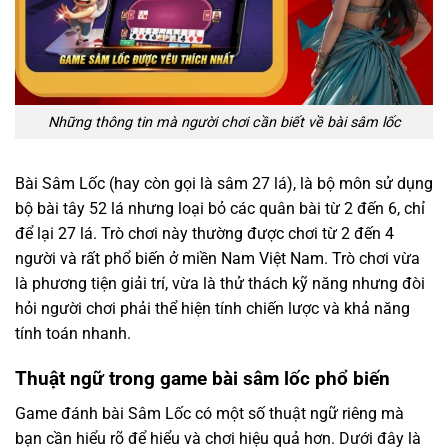
Những thông tin mà người chơi cần biết về bài sâm lốc
Bài Sâm Lốc (hay còn gọi là sâm 27 lá), là bộ môn sử dụng
bộ bài tây 52 lá nhưng loại bỏ các quân bài từ 2 đến 6, chỉ
để lại 27 lá. Trò chơi này thường được chơi từ 2 đến 4
người và rất phổ biến ở miền Nam Việt Nam. Trò chơi vừa
là phương tiện giải trí, vừa là thử thách kỹ năng nhưng đòi
hỏi người chơi phải thể hiện tính chiến lược và khả năng
tính toán nhanh.
Thuật ngữ trong game bài sâm lốc phổ biến
Game đánh bài Sâm Lốc có một số thuật ngữ riêng mà
bạn cần hiểu rõ để hiểu và chơi hiệu quả hơn. Dưới đây là