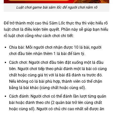
Luật chơi game bài sâm lốc để người chơi nắm rõ
Để trở thành một cao thủ Sâm Lốc thực thụ thì việc hiểu rõ
luật chơi là điều kiện tiên quyết. Phần này sẽ giúp bạn hiểu
rõ luật chơi cũng như cách chơi chi tiết:
Chia bài: Mỗi người chơi nhận được 10 lá bài, người
chơi đầu tiên nhận thêm 1 lá bài để làm tỳ.
Cách chơi: Người chơi đầu tiên đặt xuống một lá đầu
tiên. Người chơi tiếp theo phải đánh một lá bài có cùng
chất hoặc cùng giá trị với lá bài đã đánh ra trước đó.
Nếu không có lá bài phù hợp, thành viên có thể chặn
bằng lá bài khác (cùng chất hoặc cùng số).
Cách đánh: Người chơi có thể đánh lần lượt từng quân
bài hoặc đánh theo chi (2 quân bài trở lên cùng chất
hoặc cùng số). Người có chủ chi cao nhất sẽ được ăn