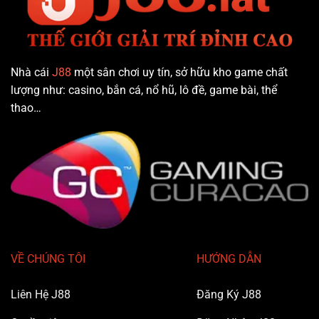
Nhà cái
J88
một sân chơi uy tín, sở hữu kho game chất
lượng như: casino, bắn cá, nổ hũ, lô đề, game bài, thể
thao…
VỀ CHÚNG TÔI
HƯỚNG DẪN
Liên Hệ J88
Đăng Ký J88