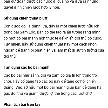
bạn dự đoán được các nước đi của họ và đưa ra những
quyết định chiến lược hợp lý hơn.
Sử dụng chiến thuật bluff
Còn được gọi là đánh lừa, đây là một chiến lược hữu ích
trong bài Sâm Lốc. Bạn có thể tạo ra ấn tượng rằng mình
có một bộ bài mạnh hơn thực tế để khiến đối thủ bỏ cuộc.
Tuy nhiên, hãy sử dụng chiến thuật này một cách khôn
ngoan để tránh bị phát hiện và làm mất đi sự tin tưởng của
đối thủ.
Tận dụng các bộ bài mạnh
Các bộ bài như sảnh, đôi và xám có giá trị lớn trong trò
chơi. Hãy cố gắng tạo các bộ này để tăng cơ hội chiến
thắng. Việc sở hữu một bộ bài mạnh giúp bạn dễ dàng hạ
gục đối thủ và giành được lợi thế trong các lượt chơi.
Phân tích bài trên tay