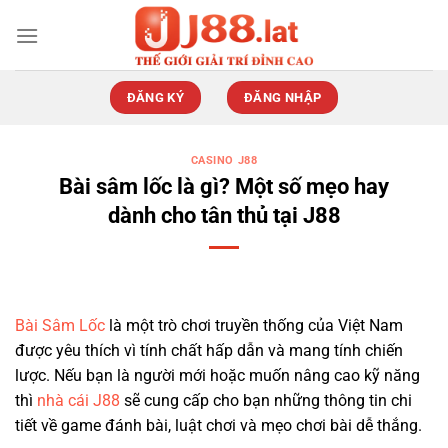
Bỏ
qua
nội
dung
ĐĂNG KÝ
ĐĂNG NHẬP
CASINO J88
Bài sâm lốc là gì? Một số mẹo hay
dành cho tân thủ tại J88
Bài Sâm Lốc
là một trò chơi truyền thống của Việt Nam
được yêu thích vì tính chất hấp dẫn và mang tính chiến
lược. Nếu bạn là người mới hoặc muốn nâng cao kỹ năng
thì
nhà cái J88
sẽ cung cấp cho bạn những thông tin chi
tiết về game đánh bài, luật chơi và mẹo chơi bài dễ thắng.