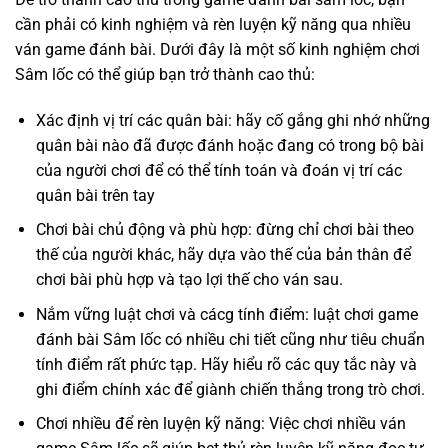
cần phải có kinh nghiệm và rèn luyện kỹ năng qua nhiều
ván game đánh bài. Dưới đây là một số kinh nghiệm chơi
Sâm lốc có thể giúp bạn trở thành cao thủ:
Xác định vị trí các quân bài: hãy cố gắng ghi nhớ những
quân bài nào đã được đánh hoặc đang có trong bộ bài
của người chơi để có thể tính toán và đoán vị trí các
quân bài trên tay
Chơi bài chủ động và phù hợp: đừng chỉ chơi bài theo
thế của người khác, hãy dựa vào thế của bản thân để
chơi bài phù hợp và tạo lợi thế cho ván sau.
Nắm vững luật chơi và cácg tính điểm: luật chơi game
đánh bài Sâm lốc có nhiều chi tiết cũng như tiêu chuẩn
tính điểm rất phức tạp. Hãy hiểu rõ các quy tắc này và
ghi điểm chính xác để giành chiến thắng trong trò chơi.
Chơi nhiều để rèn luyện kỹ năng: Việc chơi nhiều ván